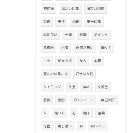
初対面
温かい印象
冷たい印象
束縛
干渉
心配
第一印象
心地良い
一途
結婚
ポイント
見極め
内気
自信が無い
聞く力
コツ
加点方式
友人
本音
望んでいること
好きな女性
タイミング
入会
仲人
交流会
会員
撮影
プロフィール
自己紹介
人
傷つく
心
癒す
言葉
行動
寄り添い
神
神レベル