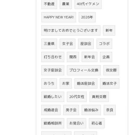
不動産
農業
40代イケメン
HAPPY NEW YEAR!
2026年
明けましておめでとうございます
新年
三重県
女子会
座談会
コラボ
打ち合わせ
関西
新年会
企画
女子座談会
プロフィール交換
仮交際
おうち
お家
婚活座談会
婚活女子
結婚したい
20代女性
真剣交際
成婚退会
男子会
婚活悩み
奈良
結婚相談所
お見合い
初心者