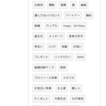
太鼓判
尊敬
信頼
愛
継続
選んではいけない人
パートナー
婚約
指輪
カップル
Happy Birthday
誕生日
メッセージ
音楽大好き
明るい
CUTE
成婚
お祝い
プレゼント
リングピロー
BOOK
裁縫収納ケース
挨拶
プロフィール写真
スタジオ
お見合い写真
お土産
優しい
たくましい
大阪在住
30代男性