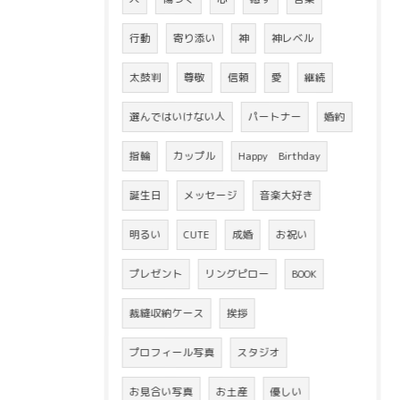
行動
寄り添い
神
神レベル
太鼓判
尊敬
信頼
愛
継続
選んではいけない人
パートナー
婚約
指輪
カップル
Happy Birthday
誕生日
メッセージ
音楽大好き
明るい
CUTE
成婚
お祝い
プレゼント
リングピロー
BOOK
裁縫収納ケース
挨拶
プロフィール写真
スタジオ
お見合い写真
お土産
優しい