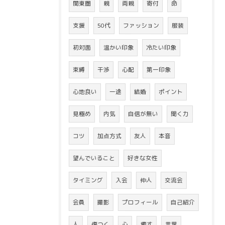
関東圏
親
両親
寄付
命
支援
50代
ファッション
服装
初対面
温かい印象
冷たい印象
束縛
干渉
心配
第一印象
心地良い
一途
結婚
ポイント
見極め
内気
自信が無い
聞く力
コツ
加点方式
友人
本音
望んでいること
好きな女性
タイミング
入会
仲人
交流会
会員
撮影
プロフィール
自己紹介
人
傷つく
心
癒す
言葉