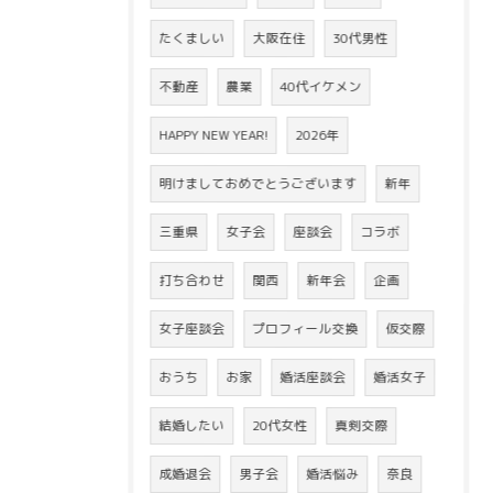
たくましい
大阪在住
30代男性
不動産
農業
40代イケメン
HAPPY NEW YEAR!
2026年
明けましておめでとうございます
新年
三重県
女子会
座談会
コラボ
打ち合わせ
関西
新年会
企画
女子座談会
プロフィール交換
仮交際
おうち
お家
婚活座談会
婚活女子
結婚したい
20代女性
真剣交際
成婚退会
男子会
婚活悩み
奈良