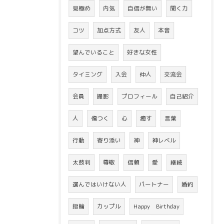
見極め
内気
自信が無い
聞く力
コツ
加点方式
友人
本音
望んでいること
好きな女性
タイミング
入会
仲人
交流会
会員
撮影
プロフィール
自己紹介
人
傷つく
心
癒す
言葉
行動
寄り添い
神
神レベル
太鼓判
尊敬
信頼
愛
継続
選んではいけない人
パートナー
婚約
指輪
カップル
Happy Birthday