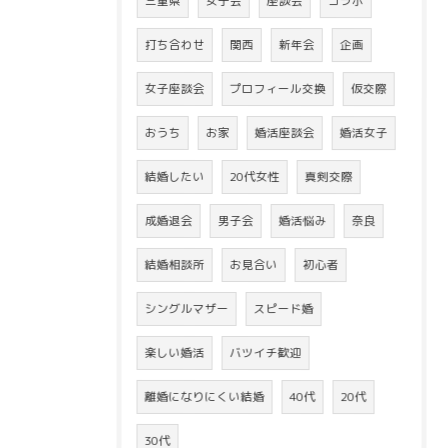
三重県
女子会
座談会
コラボ
打ち合わせ
関西
新年会
企画
女子座談会
プロフィール交換
仮交際
おうち
お家
婚活座談会
婚活女子
結婚したい
20代女性
真剣交際
成婚退会
男子会
婚活悩み
奈良
結婚相談所
お見合い
初心者
シングルマザー
スピード婚
楽しい婚活
バツイチ歓迎
離婚になりにくい結婚
40代
20代
30代