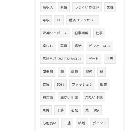
高収入
女性
うまくいかない
男性
年収
IBJ
婚活カウンセラー
阪神タイガース
記事掲載
仕事
楽しむ
写真
婚活
ピンとこない
気持ちがついていかない
デート
世界
関東圏
親
両親
寄付
命
支援
50代
ファッション
服装
初対面
温かい印象
冷たい印象
束縛
干渉
心配
第一印象
心地良い
一途
結婚
ポイント