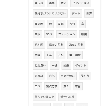
楽しむ
写真
婚活
ピンとこない
気持ちがついていかない
デート
世界
関東圏
親
両親
寄付
命
支援
50代
ファッション
服装
初対面
温かい印象
冷たい印象
束縛
干渉
心配
第一印象
心地良い
一途
結婚
ポイント
見極め
内気
自信が無い
聞く力
コツ
加点方式
友人
本音
望んでいること
好きな女性