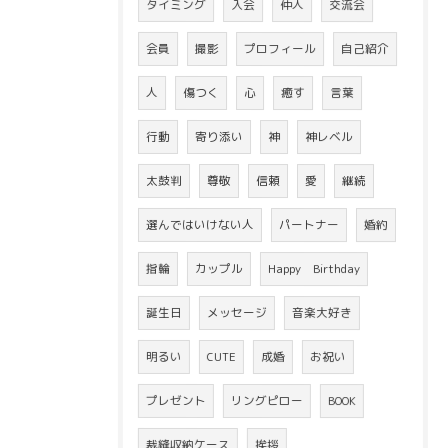
タイミング
入会
仲人
交流会
会員
撮影
プロフィール
自己紹介
人
傷つく
心
癒す
言葉
行動
寄り添い
神
神レベル
太鼓判
尊敬
信頼
愛
継続
選んではいけない人
パートナー
婚約
指輪
カップル
Happy Birthday
誕生日
メッセージ
音楽大好き
明るい
CUTE
成婚
お祝い
プレゼント
リングピロー
BOOK
裁縫収納ケース
挨拶