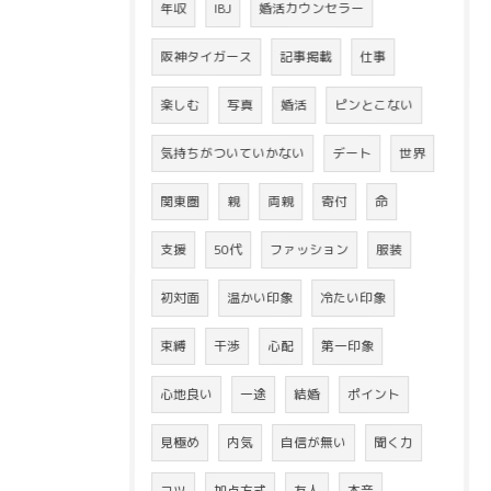
年収
IBJ
婚活カウンセラー
阪神タイガース
記事掲載
仕事
楽しむ
写真
婚活
ピンとこない
気持ちがついていかない
デート
世界
関東圏
親
両親
寄付
命
支援
50代
ファッション
服装
初対面
温かい印象
冷たい印象
束縛
干渉
心配
第一印象
心地良い
一途
結婚
ポイント
見極め
内気
自信が無い
聞く力
コツ
加点方式
友人
本音