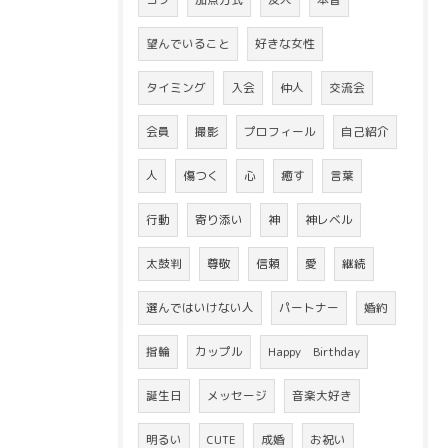
望んでいること
好きな女性
タイミング
入会
仲人
交流会
会員
撮影
プロフィール
自己紹介
人
傷つく
心
癒す
言葉
行動
寄り添い
神
神レベル
太鼓判
尊敬
信頼
愛
継続
選んではいけない人
パートナー
婚約
指輪
カップル
Happy Birthday
誕生日
メッセージ
音楽大好き
明るい
CUTE
成婚
お祝い