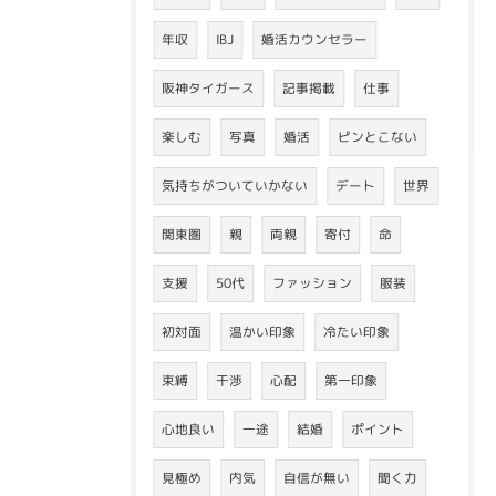
年収
IBJ
婚活カウンセラー
阪神タイガース
記事掲載
仕事
楽しむ
写真
婚活
ピンとこない
気持ちがついていかない
デート
世界
関東圏
親
両親
寄付
命
支援
50代
ファッション
服装
初対面
温かい印象
冷たい印象
束縛
干渉
心配
第一印象
心地良い
一途
結婚
ポイント
見極め
内気
自信が無い
聞く力