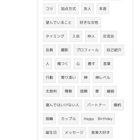
コツ
加点方式
友人
本音
望んでいること
好きな女性
タイミング
入会
仲人
交流会
会員
撮影
プロフィール
自己紹介
人
傷つく
心
癒す
言葉
行動
寄り添い
神
神レベル
太鼓判
尊敬
信頼
愛
継続
選んではいけない人
パートナー
婚約
指輪
カップル
Happy Birthday
誕生日
メッセージ
音楽大好き