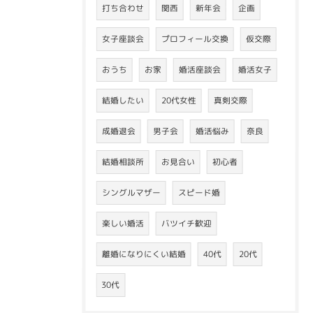
打ち合わせ
関西
新年会
企画
女子座談会
プロフィール交換
仮交際
おうち
お家
婚活座談会
婚活女子
結婚したい
20代女性
真剣交際
成婚退会
男子会
婚活悩み
奈良
結婚相談所
お見合い
初心者
シングルマザー
スピード婚
楽しい婚活
バツイチ歓迎
離婚になりにくい結婚
40代
20代
30代