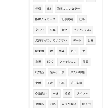
年収
IBJ
婚活カウンセラー
阪神タイガース
記事掲載
仕事
楽しむ
写真
婚活
ピンとこない
気持ちがついていかない
デート
世界
関東圏
親
両親
寄付
命
支援
50代
ファッション
服装
初対面
温かい印象
冷たい印象
束縛
干渉
心配
第一印象
心地良い
一途
結婚
ポイント
見極め
内気
自信が無い
聞く力