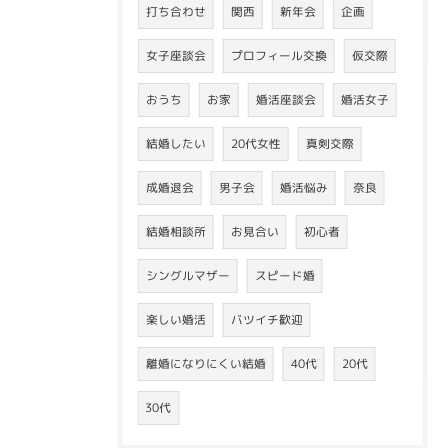
打ち合わせ
関西
新年会
企画
女子座談会
プロフィール交換
仮交際
おうち
お家
婚活座談会
婚活女子
結婚したい
20代女性
真剣交際
成婚退会
男子会
婚活悩み
奈良
結婚相談所
お見合い
初心者
シングルマザー
スピード婚
楽しい婚活
バツイチ歓迎
離婚になりにくい結婚
40代
20代
30代