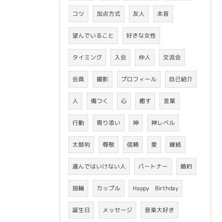
コツ
加点方式
友人
本音
望んでいること
好きな女性
タイミング
入会
仲人
交流会
会員
撮影
プロフィール
自己紹介
人
傷つく
心
癒す
言葉
行動
寄り添い
神
神レベル
太鼓判
尊敬
信頼
愛
継続
選んではいけない人
パートナー
婚約
指輪
カップル
Happy Birthday
誕生日
メッセージ
音楽大好き