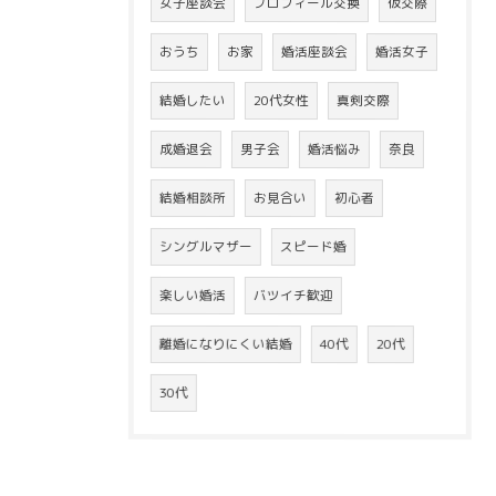
女子座談会
プロフィール交換
仮交際
おうち
お家
婚活座談会
婚活女子
結婚したい
20代女性
真剣交際
成婚退会
男子会
婚活悩み
奈良
結婚相談所
お見合い
初心者
シングルマザー
スピード婚
楽しい婚活
バツイチ歓迎
離婚になりにくい結婚
40代
20代
30代