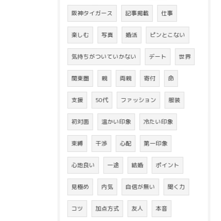
阪神タイガース
記事掲載
仕事
楽しむ
写真
婚活
ピンとこない
気持ちがついていかない
デート
世界
関東圏
親
両親
寄付
命
支援
50代
ファッション
服装
初対面
温かい印象
冷たい印象
束縛
干渉
心配
第一印象
心地良い
一途
結婚
ポイント
見極め
内気
自信が無い
聞く力
コツ
加点方式
友人
本音