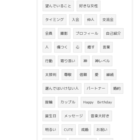
望んでいること
好きな女性
タイミング
入会
仲人
交流会
会員
撮影
プロフィール
自己紹介
人
傷つく
心
癒す
言葉
行動
寄り添い
神
神レベル
太鼓判
尊敬
信頼
愛
継続
選んではいけない人
パートナー
婚約
指輪
カップル
Happy Birthday
誕生日
メッセージ
音楽大好き
明るい
CUTE
成婚
お祝い