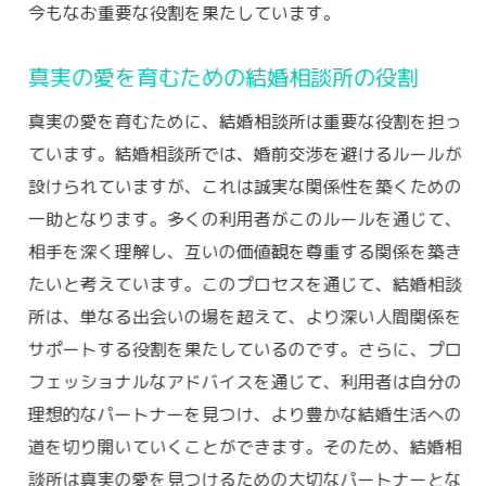
今もなお重要な役割を果たしています。
義
結婚相談所での信頼構築のステップ
真実の愛を育むための結婚相談所の役割
婚前交渉禁止が示す誠実さの重要性
真実の愛を育むために、結婚相談所は重要な役割を担っ
結婚相談所利用者の声から見る婚前交渉禁
ています。結婚相談所では、婚前交渉を避けるルールが
止の効果
設けられていますが、これは誠実な関係性を築くための
結婚相談所における誠実なコミュニケーシ
一助となります。多くの利用者がこのルールを通じて、
ョンの基礎
相手を深く理解し、互いの価値観を尊重する関係を築き
婚前交渉禁止が長期的関係に寄与する理由
たいと考えています。このプロセスを通じて、結婚相談
婚前交渉を避けた先にある結婚相談所での信頼
所は、単なる出会いの場を超えて、より深い人間関係を
関係の形成
サポートする役割を果たしているのです。さらに、プロ
信頼関係が育まれるプロセス
フェッショナルなアドバイスを通じて、利用者は自分の
結婚相談所での婚前交渉禁止と信頼の相関
理想的なパートナーを見つけ、より豊かな結婚生活への
性
道を切り開いていくことができます。そのため、結婚相
信頼関係を深めるための結婚相談所のルー
談所は真実の愛を見つけるための大切なパートナーとな