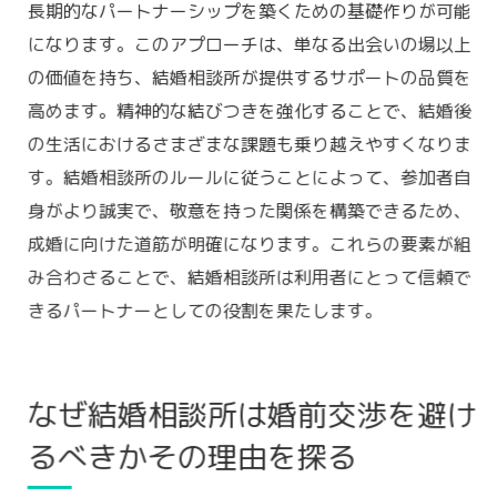
長期的なパートナーシップを築くための基礎作りが可能
影響
になります。このアプローチは、単なる出会いの場以上
実りある活動を支える結婚相談所のルール
の価値を持ち、結婚相談所が提供するサポートの品質を
婚前交渉禁止が結婚相談所での発展を促す
高めます。精神的な結びつきを強化することで、結婚後
理由
の生活におけるさまざまな課題も乗り越えやすくなりま
結婚相談所での活動を充実させる婚前交渉
す。結婚相談所のルールに従うことによって、参加者自
禁止の意味
身がより誠実で、敬意を持った関係を構築できるため、
結婚相談所利用者の成功体験から学ぶ婚前
成婚に向けた道筋が明確になります。これらの要素が組
交渉禁止の効果
み合わさることで、結婚相談所は利用者にとって信頼で
婚前交渉禁止が実現する実りある結婚相談
きるパートナーとしての役割を果たします。
所での活動
なぜ結婚相談所は婚前交渉を避け
るべきかその理由を探る