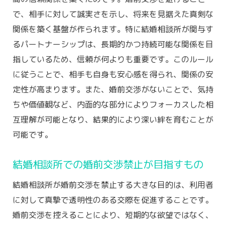
実な結婚までの道
で、相手に対して誠実さを示し、将来を見据えた真剣な
ルール遵守が結婚相談所での成功に繋がる
関係を築く基盤が作られます。特に結婚相談所が関与す
理由
るパートナーシップは、長期的かつ持続可能な関係を目
結婚相談所でのルールと誠実な対応の重要
指しているため、信頼が何よりも重要です。このルール
性
に従うことで、相手も自身も安心感を得られ、関係の安
婚前交渉禁止が保証する結婚相談所での成
定性が高まります。また、婚前交渉がないことで、気持
功率
ちや価値観など、内面的な部分によりフォーカスした相
結婚相談所のルールが結婚への道を支える
互理解が可能となり、結果的により深い絆を育むことが
理由
可能です。
婚前交渉禁止で確実な結婚に繋げる方法
結婚相談所での婚前交渉禁止が目指すもの
結婚相談所でのルールがもたらす安心感
婚前交渉禁止のルールで結婚相談所での活動を
結婚相談所が婚前交渉を禁止する大きな目的は、利用者
より実りあるものに
に対して真摯で透明性のある交際を促進することです。
婚前交渉を控えることにより、短期的な欲望ではなく、
婚前交渉禁止が活動に与えるポジティブな