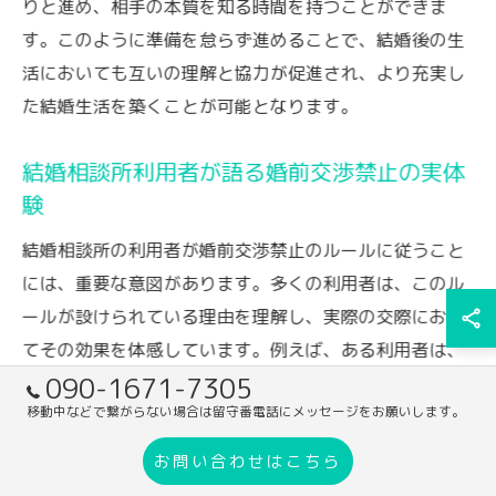
りと進め、相手の本質を知る時間を持つことができま
す。このように準備を怠らず進めることで、結婚後の生
活においても互いの理解と協力が促進され、より充実し
た結婚生活を築くことが可能となります。
結婚相談所利用者が語る婚前交渉禁止の実体
験
結婚相談所の利用者が婚前交渉禁止のルールに従うこと
には、重要な意図があります。多くの利用者は、このル
ールが設けられている理由を理解し、実際の交際におい
てその効果を体感しています。例えば、ある利用者は、
090-1671-7305
交際初期の段階で相手に対する誠意や敬意が高まると感
移動中などで繋がらない場合は留守番電話にメッセージをお願いします。
じたと語っています。お互いの人間性をより深く理解
し、精神的なつながりを築くことができるため、長期的
お問い合わせはこちら
な関係の基盤が強固になるのです。このような体験を通