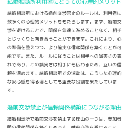
体験
結婚相談所利用者にとっての心理的メリット
婚前交渉禁止が結婚の質を高める理由
結婚相談所における婚前交渉禁止のルールは、利用者に
婚前交渉禁止が示す結婚相談所での相手への敬
数多くの心理的メリットをもたらします。まず、婚前交
意の重要性
渉を避けることで、関係を急速に進めることなく、相手
相手への敬意を示す婚前交渉禁止の意義
とじっくりと向き合うことができます。これにより、心
の準備を整えつつ、より確実な信頼関係を築くことが可
結婚相談所での婚前交渉禁止と敬意の関係
能です。また、ルールに従うことは相手への誠実さの表
婚前交渉禁止が結婚相談所での尊重を育む
れであり、この誠実さは相手にも伝わるため、互いの信
理由
頼を深めます。結婚相談所での活動は、こうした心理的
敬意を持った関係構築のための婚前交渉禁
な安心感を得る場としても重要な役割を果たしていま
止
す。
結婚相談所の婚前交渉禁止が示す倫理観
相手への敬意が結婚相談所での活動に与え
婚前交渉禁止が信頼関係構築につながる理由
る影響
結婚相談所で婚前交渉を禁止する理由の一つは、参加者
結婚相談所でのルールを守ることがもたらす確
間の信頼関係を築くためです。婚前交渉を避けること