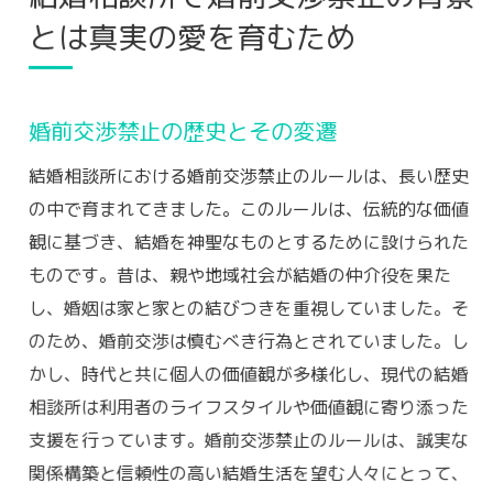
婚前交渉禁止が信頼関係構築につながる理
とは真実の愛を育むため
由
結婚相談所での婚前交渉禁止が目指すもの
なぜ結婚相談所は婚前交渉を避けるべきかその
婚前交渉禁止の歴史とその変遷
理由を探る
結婚相談所における婚前交渉禁止のルールは、長い歴史
婚前交渉禁止が結婚への準備に与える影響
の中で育まれてきました。このルールは、伝統的な価値
結婚相談所での婚前交渉のリスクと影響
観に基づき、結婚を神聖なものとするために設けられた
信頼と誠実を守るための婚前交渉禁止
ものです。昔は、親や地域社会が結婚の仲介役を果た
結婚相談所の倫理観と婚前交渉禁止
し、婚姻は家と家との結びつきを重視していました。そ
婚前交渉禁止がもたらす安心感
のため、婚前交渉は慎むべき行為とされていました。し
結婚相談所での婚前交渉禁止の法的側面
かし、時代と共に個人の価値観が多様化し、現代の結婚
誠実な関係構築のための結婚相談所の婚前交渉
相談所は利用者のライフスタイルや価値観に寄り添った
ルール
支援を行っています。婚前交渉禁止のルールは、誠実な
関係構築と信頼性の高い結婚生活を望む人々にとって、
誠実な関係を築くための婚前交渉禁止の意