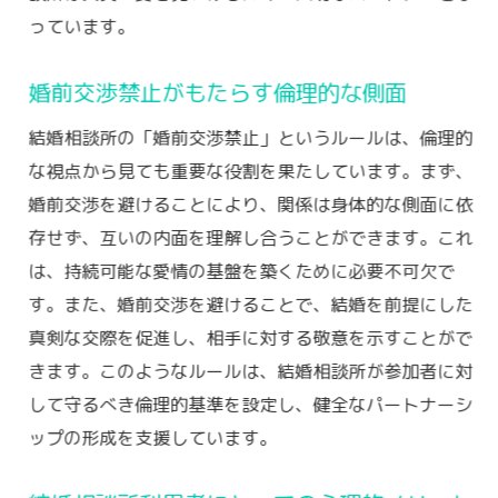
ル
っています。
婚前交渉禁止が信頼関係を強化する理由
婚前交渉禁止がもたらす倫理的な側面
結婚相談所での信頼関係と婚前交渉の関係
結婚相談所の「婚前交渉禁止」というルールは、倫理的
婚前交渉禁止が信頼感を向上させる方法
な視点から見ても重要な役割を果たしています。まず、
結婚相談所が婚前交渉を禁止する理由は長続き
婚前交渉を避けることにより、関係は身体的な側面に依
する結婚の秘訣
存せず、互いの内面を理解し合うことができます。これ
長続きする結婚のための婚前交渉禁止の重
は、持続可能な愛情の基盤を築くために必要不可欠で
要性
す。また、婚前交渉を避けることで、結婚を前提にした
結婚相談所での長期的関係構築の視点
真剣な交際を促進し、相手に対する敬意を示すことがで
婚前交渉禁止が結婚生活に与える影響
きます。このようなルールは、結婚相談所が参加者に対
結婚相談所での婚前交渉禁止が示す未来へ
して守るべき倫理的基準を設定し、健全なパートナーシ
の備え
ップの形成を支援しています。
結婚相談所利用者が語る婚前交渉禁止の実