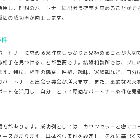
活用し、理想のパートナーに出会う確率を高めることがで
カウンセラーとの信頼関係を築くステップ
婚活の成功率が向上します。
個別サポートを活かした成功例
相談所をサポートとして活用する方法
条件
ストレスを減らすカウンセラー活用法
パートナーに求める条件をしっかりと見極めることが大切
マッチングアプリの選び方で出会いの幅を広げる
る相手を見つけることが重要です。結婚相談所では、プロ
自分に合ったアプリの見つけ方
ます。特に、相手の職業、性格、趣味、家族観など、自分
アプリ選びで失敗しないためのポイント
のパートナーと出会う機会が増えます。また、柔軟な考え
口コミやレビューを活かした選択法
ポートを活用し、自分にとって最適なパートナー条件を見
目的に応じたアプリの活用法
アプリによる出会いの質を上げる方法
ユーザー層を理解した選択のコツ
両方があります。成功例としては、カウンセラーと密にコ
結婚相談所のアドバンテージを知り尽くそう
ケースがあります。具体的な条件を設定し、それに基づく