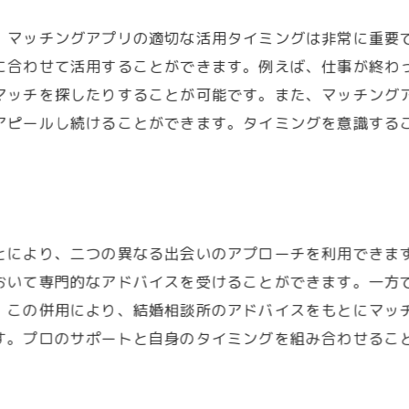
理想のパートナーに出会うための戦略的アプローチ
、マッチングアプリの適切な活用タイミングは非常に重要で
異なる手段を組み合わせたアプローチ法
に合わせて活用することができます。例えば、仕事が終わ
効果的なコミュニケーションで信頼を築く
マッチを探したりすることが可能です。また、マッチング
出会いの場を広げるための行動計画
アピールし続けることができます。タイミングを意識する
自分磨きと自己PRの重要性
成功するための心構え
戦略的アプローチで婚活を成功に導く
とにより、二つの異なる出会いのアプローチを利用できま
おいて専門的なアドバイスを受けることができます。一方
。この併用により、結婚相談所のアドバイスをもとにマッ
す。プロのサポートと自身のタイミングを組み合わせるこ