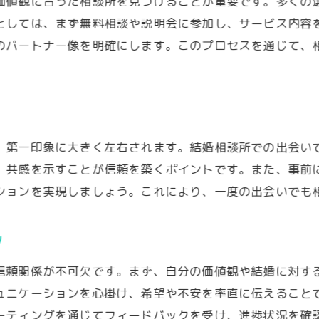
価値観に合った相談所を見つけることが重要です。多くの
成功者に学ぶ併用のポイント
としては、まず無料相談や説明会に参加し、サービス内容
併用時の時間管理術
のパートナー像を明確にします。このプロセスを通じて、
併用で注意すべきポイント
プロのサポートとアプリの利便性を最大限活かす方法
カウンセラーからのフィードバック活用術
アプリでの自己PRの効果的な方法
、第一印象に大きく左右されます。結婚相談所での出会い
相談所のアドバイスでアプリプロフィールを改善
、共感を示すことが信頼を築くポイントです。また、事前
ションを実現しましょう。これにより、一度の出会いでも
アプリでのコミュニケーションの心得
プロとアプリの強みを組み合わせる秘策
ツ
サポート体制をフル活用するための心構え
結婚相談所のカウンセラーと共に進める理想の婚活
信頼関係が不可欠です。まず、自分の価値観や結婚に対す
カウンセラーとの定期的な面談の重要性
ュニケーションを心掛け、希望や不安を率直に伝えること
ーティングを通じてフィードバックを受け、進捗状況を確
パートナーに求める条件の具体化