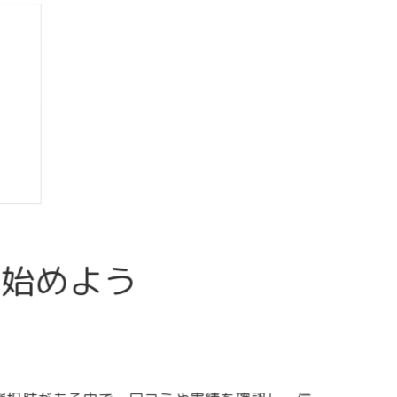
を始めよう
プ