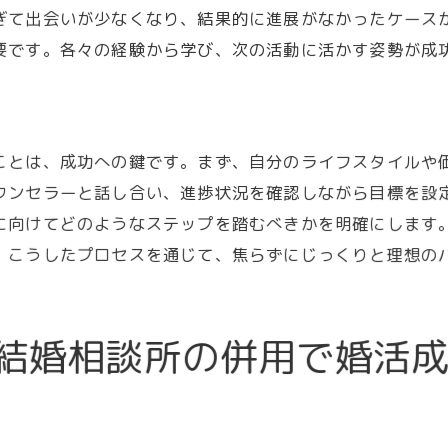
結婚相談所が提供する独自のサービス
ぎて出会いが少なくなり、結果的に進展がなかったケース
アドバンテージを最大限活かすための手段
要です。各々の経験から学び、次の活動に活かす姿勢が成
カウンセラーのサポートがもたらす安心感
相談所選びの成功事例から学ぶ
相談所のネットワークを活用するメリット
ことは、成功への鍵です。まず、自分のライフスタイルや
見極めるべき相談所の本質
ウンセラーと話し合い、進捗状況を確認しながら目標を設
マッチングアプリと結婚相談所の違いを徹底解説
に向けてどのようなステップを踏むべきかを明確にします
それぞれの特徴と利点を比較
。こうしたプロセスを通じて、焦らずにじっくりと理想の
利用者層の違いを理解しよう
サービス内容の違いを知る
結婚相談所の併用で婚活
目的別に利用を分ける方法
併用する際の注意点
違いを活かした戦略的利用法