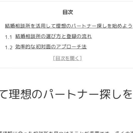
目次
結婚相談所を活用して理想のパートナー探しを始めよう
結婚相談所の選び方と登録の流れ
効率的な初対面のアプローチ法
カウンセラーとの信頼関係を築くコツ
結婚相談所で重視すべきパートナー条件
相談所での活動の成功例と失敗例
長期的な視点での活動計画の立て方
て理想のパートナー探し
マッチングアプリと結婚相談所の併用で婚活成功率アッ
マッチングアプリの活用タイミング
相談所との併用で得られるメリット
併用によるフィードバックの活用法