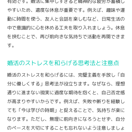
有効です。婚活に集中しすぎると精神的な疲労が蓄積し
結婚相談所で心を落ち着ける思考のポイン
やすいため、適度な休息が重要です。例えば、趣味や運
ト
動に時間を使う、友人と会話を楽しむなど、日常生活の
焦りから解放される婚活メンタルケア術
中で意識的に心を休める工夫を取り入れましょう。休息
を挟むことで、再び前向きな気持ちで活動を再開できま
結婚相談所で前向きさを取り戻す方法
す。
気持ちが落ち込む婚活の乗り越え方ガイド
結婚相談所で落ち込んだ時の立ち直り術
婚活のストレスを和らげる思考法と注意点
婚活の失敗から学ぶメンタルの立て直し方
婚活のストレスを和らげるには、完璧主義を手放し「自
結婚相談所で気持ちを切り替えるコツ
分に優しくする」思考法が役立ちます。なぜなら、理想
落ち込みやすい時期に役立つ婚活サポート
通りに進まない現実に過度な期待を抱くと、自己否定感
結婚相談所で前向きに再スタートする秘訣
が高まりやすいからです。例えば、失敗や断りを経験し
気持ちを前向きに戻す婚活メンタルケア
ても「今は学びの時期」と捉えることで、気持ちが楽に
自己肯定感を高める結婚相談所の活用法
なります。ただし、無理に前向きになろうとせず、自分
結婚相談所で自己肯定感を養う方法
のペースを大切にすることも忘れないよう注意しましょ