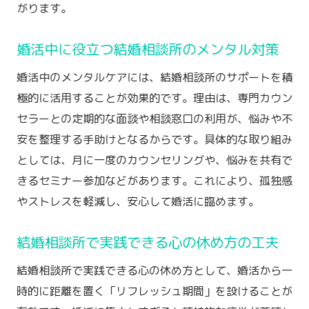
がります。
結婚相談所で実践できるストレス軽減習慣
婚活の合間に心を整えるおすすめの過ごし
婚活中に役立つ結婚相談所のメンタル対策
方
婚活中のメンタルケアには、結婚相談所のサポートを積
ストレスを減らす結婚相談所の活用ポイン
極的に活用することが効果的です。理由は、専門カウン
ト
セラーとの定期的な面談や相談窓口の利用が、悩みや不
婚活中に意識したいリフレッシュ方法
安を整理する手助けとなるからです。具体的な取り組み
メンタルを守るための結婚相談所サポート
としては、月に一度のカウンセリングや、悩みを共有で
活用
きるセミナー参加などがあります。これにより、孤独感
ストレスをためない婚活の習慣作り
やストレスを軽減し、安心して婚活に臨めます。
焦りを感じた時の心の整え方を徹底解説
結婚相談所で焦りを感じた時の対処法
結婚相談所で実践できる心の休め方の工夫
婚活中の焦りを和らげる心の整え方
結婚相談所で実践できる心の休め方として、婚活から一
焦燥感に負けない結婚相談所のサポート活
時的に距離を置く「リフレッシュ期間」を設けることが
用