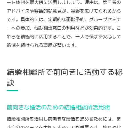
ート体制を最大限に活用しましょう。理由は、第三者の
心配事を相談できる結婚相談所の強み
アドバイスや客観的な意見が、視野を広げてくれるから
毎日を楽しむためのメンタル維持ポイント
です。具体的には、定期的な面談予約、グループセミナ
ーへの参加、悩み相談窓口の利用などが効果的です。こ
結婚相談所で日々の婚活を楽しむ工夫
れらを積極的に活用することで、一人で悩まず安心して
メンタルを維持しながら婚活する秘訣
婚活を続けられる環境が整います。
日常に喜びを見つける結婚相談所活用法
前向きな日々を送るための婚活習慣
結婚相談所で心の健康を保つ毎日の工夫
結婚相談所で前向きに活動する秘
婚活中も楽しく過ごすメンタルケアの極意
訣
前向きな婚活のための結婚相談所活用術
結婚相談所を活用し前向きな婚活を進めるためには、ま
ず自分のペースを大切にすることが重要です。焦りや比