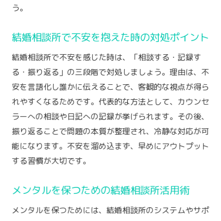
う。
婚活中に自信を持つためのサポート活用術
結婚相談所で自分らしさを見つけるコツ
結婚相談所で不安を抱えた時の対処ポイント
ポジティブな気持ちを育む婚活の工夫
結婚相談所で不安を感じた時は、「相談する・記録す
結婚相談所で自己評価を高めるポイント
る・振り返る」の三段階で対処しましょう。理由は、不
自己肯定感アップにつながる婚活メンタル
安を言語化し誰かに伝えることで、客観的な視点が得ら
法
れやすくなるためです。代表的な方法として、カウンセ
不安な気持ちに寄り添う婚活サポート法
ラーへの相談や日記への記録が挙げられます。その後、
結婚相談所が提供する心のサポート活用法
振り返ることで問題の本質が整理され、冷静な対応が可
婚活の不安を軽減する相談方法と工夫
能になります。不安を溜め込まず、早めにアウトプット
不安に寄り添う結婚相談所のカウンセリン
する習慣が大切です。
グ活用
メンタルを保つための結婚相談所活用術
結婚相談所で安心感を得るための相談ポイ
ント
メンタルを保つためには、結婚相談所のシステムやサポ
婚活中の不安解消に役立つサポート体制