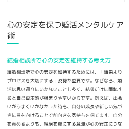
結婚相談所で不安を抱えた時の対処ポイン
ト
心の安定を保つ婚活メンタルケア
メンタルを保つための結婚相談所活用術
術
結婚相談所で前向きに活動する秘訣
前向きな婚活のための結婚相談所活用術
結婚相談所を利用したポジティブ思考のポ
結婚相談所で心の安定を維持する考え方
イント
結婚相談所で心の安定を維持するためには、「結果より
婚活を楽しむための心の持ち方と実践法
プロセスを大切にする」姿勢が重要です。なぜなら、婚
結婚相談所で自信を持って行動するヒント
活は思い通りにいかないことも多く、結果だけに固執す
落ち込まずに婚活を続けるための結婚相談
ると自己否定感が強まりやすいからです。例えば、出会
所活用
いがうまくいかなかった時も、自分の成長や新しい気づ
前向きな気持ちを保つ婚活メンタルのコツ
きに目を向けることで前向きな気持ちを保てます。自分
婚活中のストレス軽減に役立つ習慣とは
を責めるよりも、経験を糧にする意識が心の安定につな