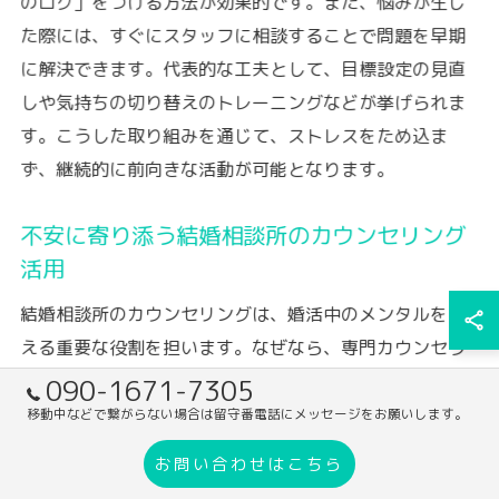
のログ」をつける方法が効果的です。また、悩みが生じ
た際には、すぐにスタッフに相談することで問題を早期
に解決できます。代表的な工夫として、目標設定の見直
しや気持ちの切り替えのトレーニングなどが挙げられま
す。こうした取り組みを通じて、ストレスをため込ま
ず、継続的に前向きな活動が可能となります。
不安に寄り添う結婚相談所のカウンセリング
活用
結婚相談所のカウンセリングは、婚活中のメンタルを支
える重要な役割を担います。なぜなら、専門カウンセラ
ーが会員の不安や悩みに寄り添い、個々の状況に適した
090-1671-7305
助言を提供するからです。例えば、断られた際の気持ち
移動中などで繋がらない場合は留守番電話にメッセージをお願いします。
の整理や、自己肯定感を高めるための具体的なアドバイ
お問い合わせはこちら
スが受けられます。定期的なセッションを活用すること